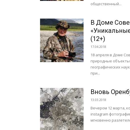
общественный...
В Доме Сове
«Уникальные
(12+)
17.04.2018
18 апреля в Доме С
природные объекты 
географических нау
при...
Вновь Оренб
13.03.2018
Вечером 12 марта, 
instagram фотографи
мгновенно разлетелс