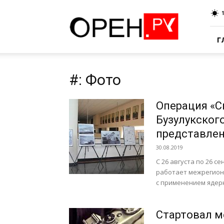
Oren.Ru
Г
#: Фото
Операция «С
Бузулукског
представлен
30.08.2019
С 26 августа по 26 
работает межрегиона
с применением ядерн
Стартовал 