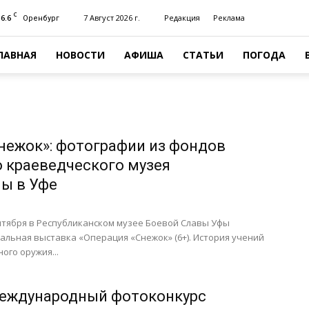
C
16.6
7 Август 2026 г.
Редакция
Реклама
Оренбург
ЛАВНАЯ
НОВОСТИ
АФИША
СТАТЬИ
ПОГОДА
нежок»: фотографии из фондов
о краеведческого музея
ы в Уфе
сентября в Республиканском музее Боевой Славы Уфы
льная выставка «Операция «Снежок» (6+). История учений
ого оружия...
международный фотоконкурс