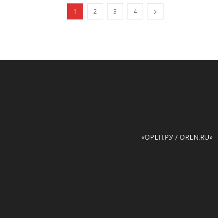
1
2
3
4
«ОРЕН.РУ / OREN.RU» -