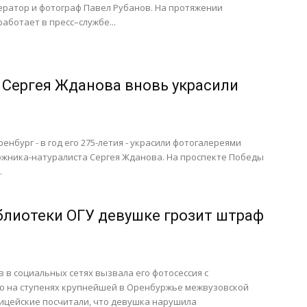
ратор и фотограф Павел Рубанов. На протяжении
работает в пресс–службе...
Сергея Жданова вновь украсили
енбург - в год его 275-летия - украсили фотогалереями
ожника-натуралиста Сергея Жданова. На проспекте Победы
.
иблиотеки ОГУ девушке грозит штраф
в социальных сетях вызвала его фотосессия с
 на ступенях крупнейшей в Оренбуржье межвузовской
лицейские посчитали, что девушка нарушила