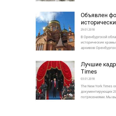
Объявлен фо
исторически
29.01.2018
В Оренбургской обл
исторические храмы
архивов Оренбургско
Лучшие кадр
Times
03.01.2018
The New York Times
документирующих 201
потрясениями. Мы вы