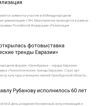
илизация
маются заявки на участие в III Международном
ая цивилизация» (18+). Мероприятие проводится в рамках
ограммы Российской Федерации «Реализация
 открылась фотовыставка
еские тренды Евразии»
ународном форуме «Оренбуржье – сердце Евразии»
вка «Технологические тренды Евразии». Страт арт-
истр культуры и внешних связей Оренбургской области...
авлу Рубанову исполнилось 60 лет
ой 60-й День рождения бессменный, всеуспевающий и