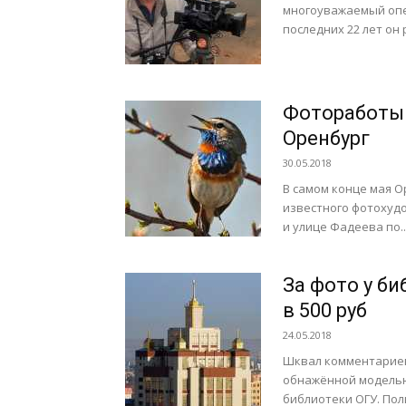
многоуважаемый опе
последних 22 лет он 
Фотоработы 
Оренбург
30.05.2018
В самом конце мая Ор
известного фотохуд
и улице Фадеева по..
За фото у б
в 500 руб
24.05.2018
Шквал комментариев 
обнажённой моделью
библиотеки ОГУ. По