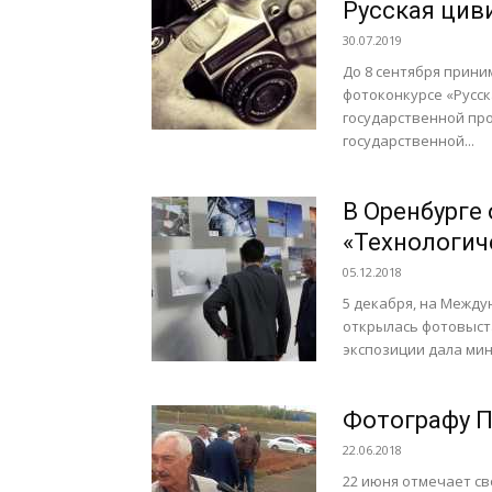
Русская цив
30.07.2019
До 8 сентября прини
фотоконкурсе «Русск
государственной пр
государственной...
В Оренбурге
«Технологич
05.12.2018
5 декабря, на Межд
открылась фотовыста
экспозиции дала мин
Фотографу П
22.06.2018
22 июня отмечает св