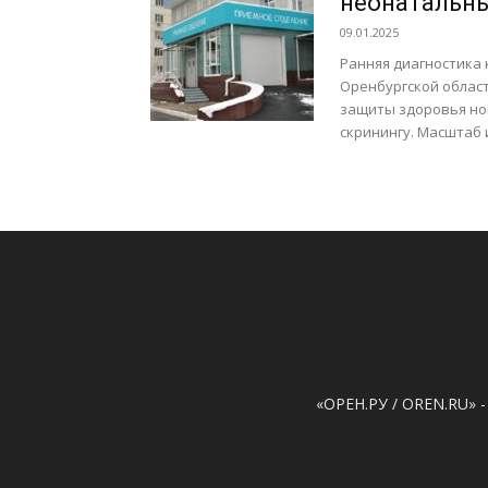
неонатальны
09.01.2025
Ранняя диагностика
Оренбургской облас
защиты здоровья н
скринингу. Масштаб 
«ОРЕН.РУ / OREN.RU» -