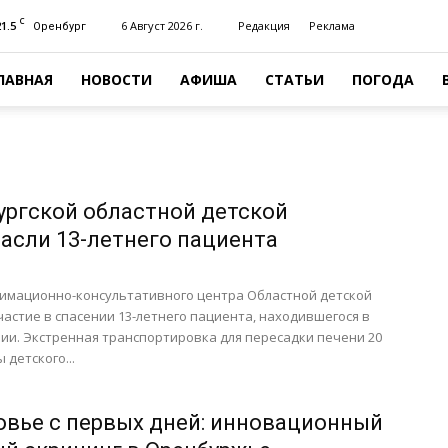
C
21.5
6 Август 2026 г.
Редакция
Реклама
Оренбург
ЛАВНАЯ
НОВОСТИ
АФИША
СТАТЬИ
ПОГОДА
ургской областной детской
асли 13-летнего пациента
нимационно-консультативного центра Областной детской
астие в спасении 13-летнего пациента, находившегося в
ии. Экстренная транспортировка для пересадки печени 20
 детского...
овье с первых дней: инновационный