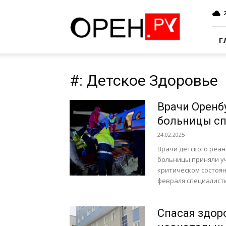
Oren.Ru
Г
#: Детское Здоровье
Врачи Оренб
больницы сп
24.02.2025
Врачи детского реа
больницы приняли уч
критическом состоян
февраля специалисты
Спасая здор