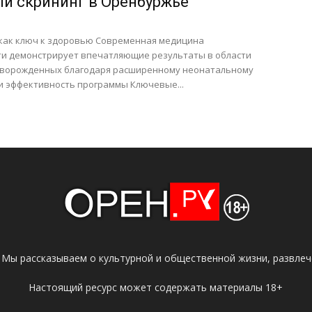
й скрининг в Оренбуржье
 как ключ к здоровью Современная медицина
ти демонстрирует впечатляющие результаты в области
оворожденных благодаря расширенному неонатальному
и эффективность программы Ключевые...
 Мы рассказываем о культурной и общественной жизни, развлече
Настоящий ресурс может содержать материалы 18+