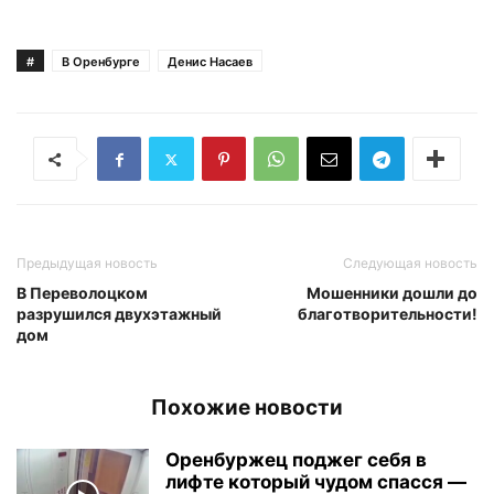
#
В Оренбурге
Денис Насаев
Предыдущая новость
Следующая новость
В Переволоцком
Мошенники дошли до
разрушился двухэтажный
благотворительности!
дом
Похожие новости
Оренбуржец поджег себя в
лифте который чудом спасся —