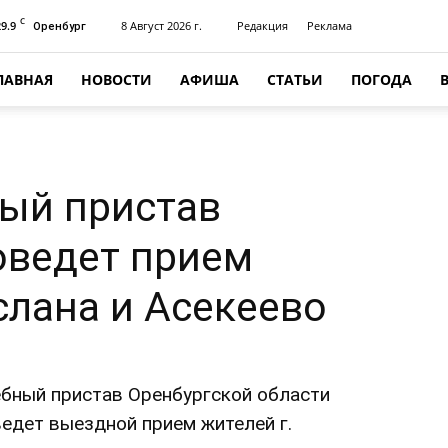
C
29.9
8 Август 2026 г.
Редакция
Реклама
Оренбург
ЛАВНАЯ
НОВОСТИ
АФИША
СТАТЬИ
ПОГОДА
ый пристав
оведет прием
слана и Асекеево
ебный пристав Оренбургской области
едет выездной прием жителей г.