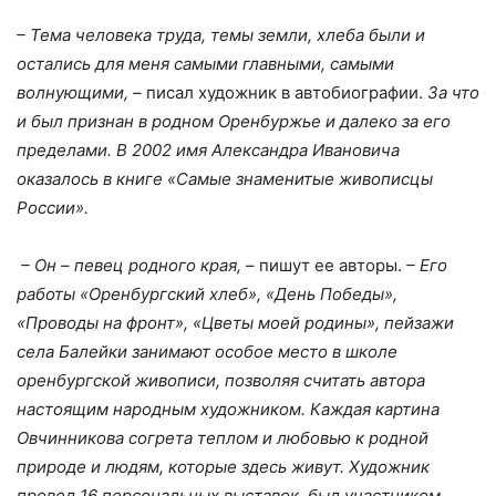
– Тема человека труда, темы земли, хлеба были и
остались для меня самыми главными, самыми
волнующими,
– писал художник в автобиографии.
За что
и был признан в родном Оренбуржье и далеко за его
пределами. В 2002 имя Александра Ивановича
оказалось в книге «Самые знаменитые живописцы
России».
– Он – певец родного края,
– пишут ее авторы.
– Его
работы «Оренбургский хлеб», «День Победы»,
«Проводы на фронт», «Цветы моей родины», пейзажи
села Балейки занимают особое место в школе
оренбургской живописи, позволяя считать автора
настоящим народным художником. Каждая картина
Овчинникова согрета теплом и любовью к родной
природе и людям, которые здесь живут. Художник
провел 16 персональных выставок, был участником