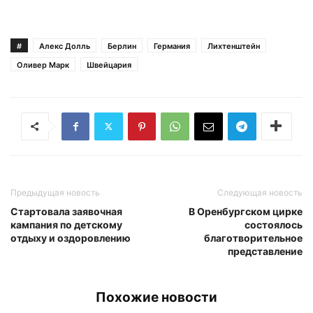
#
Алекс Долль
Берлин
Германия
Лихтенштейн
Оливер Марк
Швейцария
Предыдущая новость
Следующая новость
Стартовала заявочная
В Оренбургском цирке
кампания по детскому
состоялось
отдыху и оздоровлению
благотворительное
представление
Похожие новости