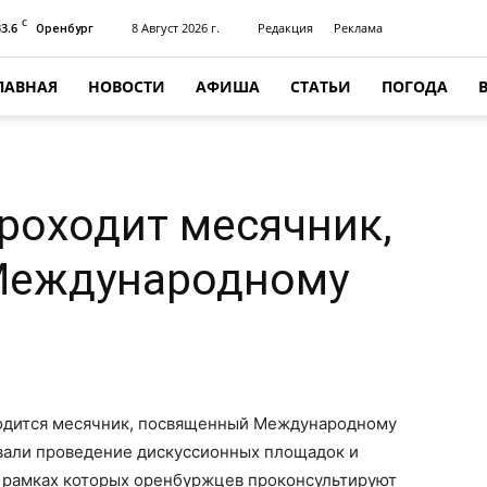
C
33.6
8 Август 2026 г.
Редакция
Реклама
Оренбург
ЛАВНАЯ
НОВОСТИ
АФИША
СТАТЬИ
ПОГОДА
роходит месячник,
Международному
водится месячник, посвященный Международному
вали проведение дискуссионных площадок и
в рамках которых оренбуржцев проконсультируют