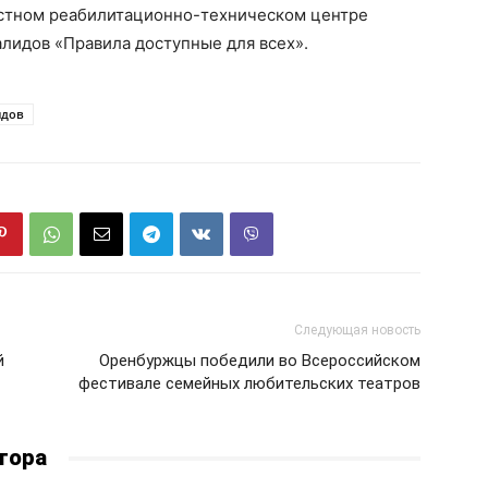
ластном реабилитационно-техническом центре
алидов «Правила доступные для всех».
идов
Следующая новость
й
Оренбуржцы победили во Всероссийском
фестивале семейных любительских театров
тора