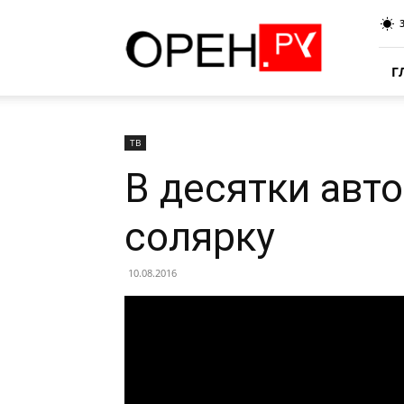
Oren.Ru
Г
ТВ
В десятки авт
солярку
10.08.2016