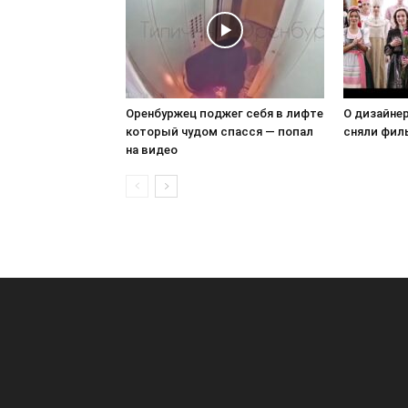
Оренбуржец поджег себя в лифте
О дизайне
который чудом спасся — попал
сняли фил
на видео