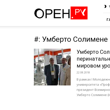
Oren.Ru
Г
#: Умберто Солимене
Умберто Сол
перинатальн
мировом уро
22.08.2018
В рамках I Молодеж
университета «Проф
президент Всемирно
Умберто Солимене (Ит