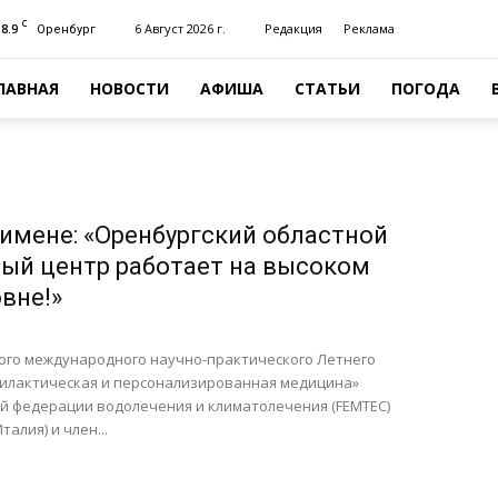
C
18.9
6 Август 2026 г.
Редакция
Реклама
Оренбург
ЛАВНАЯ
НОВОСТИ
АФИША
СТАТЬИ
ПОГОДА
имене: «Оренбургский областной
ый центр работает на высоком
вне!»
ного международного научно-практического Летнего
илактическая и персонализированная медицина»
й федерации водолечения и климатолечения (FEMTEC)
алия) и член...