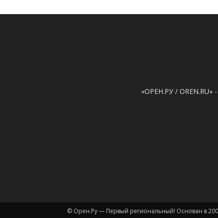
«ОРЕН.РУ / OREN.RU» -
© Орен.Ру — Первый региональный! Основан в 200