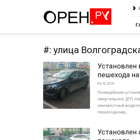
Oren.Ru
Г
#: улица Волгоградск
Установлен 
пешехода на
04.10.2019
Полицейские устано
смертельное ДТП. Нап
неизвестный водите
пешеходному...
Установлен 