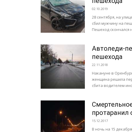
пешехода
02.10.2019
28 сентября, на ули
сбил мужчину на пеш
Пешеход скончался на
Автоледи-пе
пешехода
22.11.2018
Накануне в Оренбург
женщина решила пер
сбита водителем ин
Смертельное
протаранил 
15.12.2017
В ночь на 15 декабр