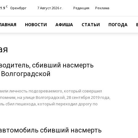
C
21.9
7 Август 2026 г.
Редакция
Реклама
Оренбург
ЛАВНАЯ
НОВОСТИ
АФИША
СТАТЬИ
ПОГОДА
ая
водитель, сбивший насмерть
 Волгоградской
вили личность подозреваемого, который совершил
омним, на улице Волгоградской, 28 сентября 2019 года,
ль сбил пешехода, который переходил дорогу по
автомобиль сбивший насмерть