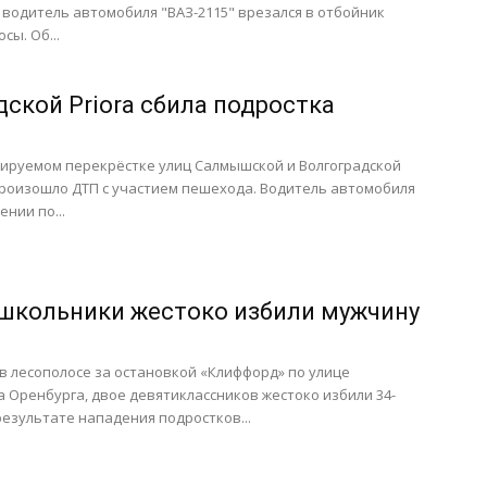
 водитель автомобиля "ВАЗ-2115" врезался в отбойник
сы. Об...
дской Priora сбила подростка
гулируемом перекрёстке улиц Салмышской и Волгоградской
произошло ДТП с участием пешехода. Водитель автомобиля
ении по...
 школьники жестоко избили мужчину
а в лесополосе за остановкой «Клиффорд» по улице
а Оренбурга, двое девятиклассников жестоко избили 34-
результате нападения подростков...