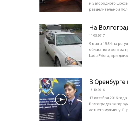
и Загородного шоссе
разделительной поло
На Волгогра
11.05.2017
9 мая в 19:34 на ре
областного центра 
Lada Priora, при движ
В Оренбурге
18.10.2016
17 октября 2016 год
Волгоградская город
летнего мужчину. В 