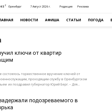
C
24.5
7 Август 2026 г.
Редакция
Реклама
Оренбург
ЛАВНАЯ
НОВОСТИ
АФИША
СТАТЬИ
ПОГОДА
а
ручил ключи от квартир
ащим
ге состоялось торжественное вручение ключей от
военнослужащим, проходящим службу в Оренбургском
ьем их поздравил губернатор Юрий Берг. – Для...
 задержали подозреваемого в
орька