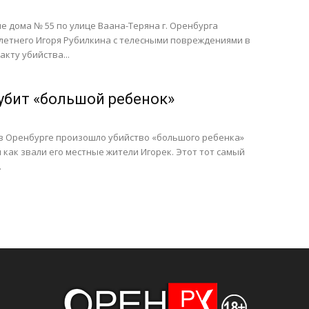
ле дома № 55 по улице Ваана-Теряна г. Оренбурга
летнего Игоря Рубилкина с телесными повреждениями в
акту убийства...
 убит «большой ребенок»
, в Оренбурге произошло убийство «большого ребенка»
и как звали его местные жители Игорек. Этот тот самый
.