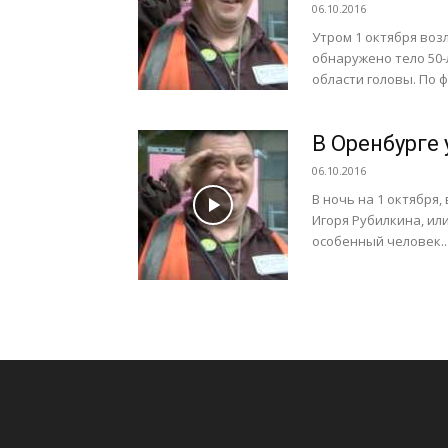
06.10.2016
Утром 1 октября воз
обнаружено тело 50-
области головы. По ф
В Оренбурге
06.10.2016
В ночь на 1 октября
Игоря Рубилкина, ил
особенный человек..