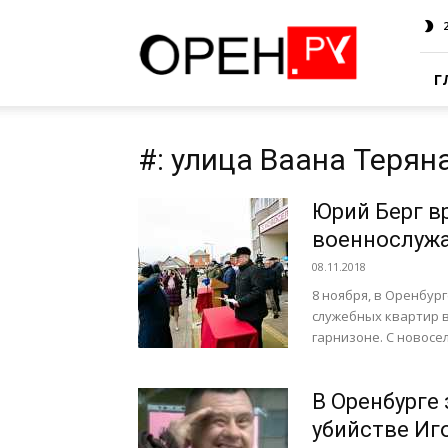
Oren.Ru
Г
#: улица Ваана Терян
Юрий Берг в
военнослуж
08.11.2018
8 ноября, в Оренбур
служебных квартир 
гарнизоне. С новосел
В Оренбурге
убийстве Иг