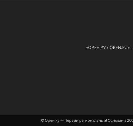
«ОРЕН.РУ / OREN.RU» -
© Орен.Ру — Первый региональный! Основан в 200