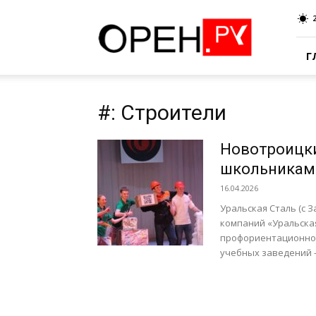
Oren.Ru
Г
#: Строители
Новотроицки
школьникам
16.04.2026
Уральская Сталь (с 
компаний «Уральска
профориентационног
учебных заведений –