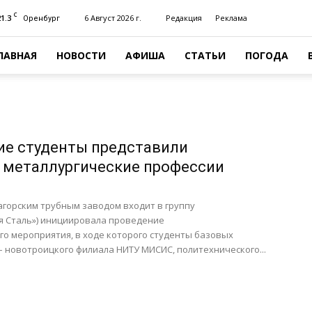
C
21.3
6 Август 2026 г.
Редакция
Реклама
Оренбург
ЛАВНАЯ
НОВОСТИ
АФИША
СТАТЬИ
ПОГОДА
е студенты представили
 металлургические профессии
Загорским трубным заводом входит в группу
я Сталь») инициировала проведение
о мероприятия, в ходе которого студенты базовых
 новотроицкого филиала НИТУ МИСИС, политехнического...