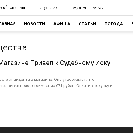
C
16.6
7 Август 2026 г.
Редакция
Реклама
Оренбург
ЛАВНАЯ
НОВОСТИ
АФИША
СТАТЬИ
ПОГОДА
щества
Магазине Привел к Судебному Иску
после инцидента в магазине. Она утверждает, что
я завивки волос стоимостью 671 рубль. Оплатив покупку и