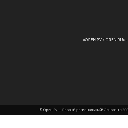
«ОРЕН.РУ / OREN.RU» -
© Орен.Ру — Первый региональный! Основан в 200