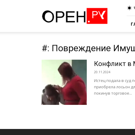
Oren.Ru
Г
#: Повреждение Иму
Конфликт в 
20.11.2024
Истец подала в суд 
приобрела лосьон дл
покинув торговое...