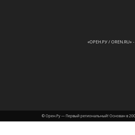
«ОРЕН.РУ / OREN.RU» -
© Орен.Ру — Первый региональный! Основан в 200