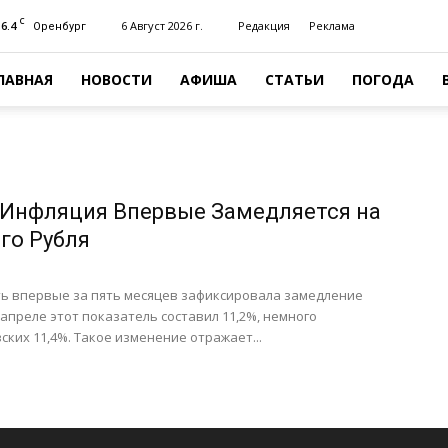
C
16.4
6 Август 2026 г.
Редакция
Реклама
Оренбург
ЛАВНАЯ
НОВОСТИ
АФИША
СТАТЬИ
ПОГОДА
 Инфляция Впервые Замедляется на
го Рубля
ть впервые за пять месяцев зафиксировала замедление
 апреле этот показатель составил 11,2%, немного
ских 11,4%. Такое изменение отражает...