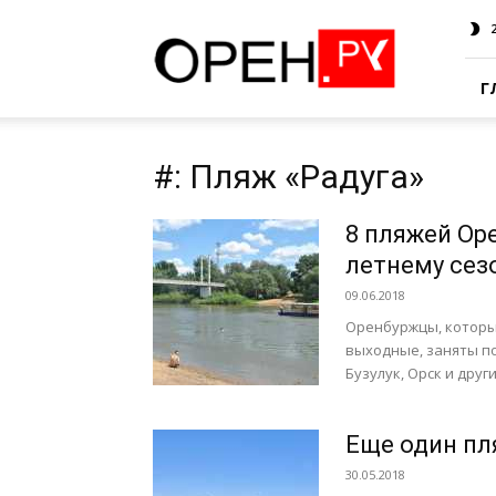
Oren.Ru
Г
#: Пляж «Радуга»
8 пляжей Оре
летнему сез
09.06.2018
Оренбуржцы, которые
выходные, заняты по
Бузулук, Орск и другие
Еще один пл
30.05.2018