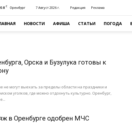
C
20.8
7 Август 2026 г.
Редакция
Реклама
Оренбург
ЛАВНАЯ
НОВОСТИ
АФИША
СТАТЬИ
ПОГОДА
нбурга, Орска и Бузулука готовы к
ону
 не могут выехать за пределы области на праздники и
иском уголков, где можно отдохнуть культурно. Оренбург,
...
яж в Оренбурге одобрен МЧС