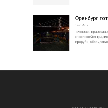
Оренбург го
17.01.2017
19 января правосла
сложившейся традици
проруби, оборудован