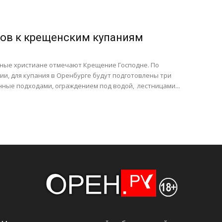
тов к крещенским купаниям
вные христиане отмечают Крещение Господне. По
и, для купания в Оренбурге будут подготовлены три
ные подходами, ограждением под водой, лестницами...