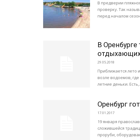
В предверии пляжног
проверку. Так назы
перед началом сезона
В Оренбурге
отдыхающи
29.05.2018
Приближается лето и
возле водоемов, гд
летние деньки. Есть,..
Оренбург го
17.01.2017
19 января правосла
сложившейся традици
проруби, оборудован