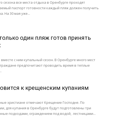
о сезона все места отдыха в Оренбурге проходят
ваемый паспорт готовности каждый пляж должен получить
. На 30 мая уже...
 только один пляж готов принять
х
 вместе с ним купальный сезон. В Оренбурге много мест
е граждане предпочитают проводить время в теплые
.
товится к крещенским купаниям
вные христиане отмечают Крещение Господне. По
и, для купания в Оренбурге будут подготовлены три
ные подходами, ограждением под водой, лестницами...