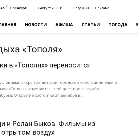
C
24.5
7 Август 2026 г.
Редакция
Реклама
Оренбург
ЛАВНАЯ
НОВОСТИ
АФИША
СТАТЬИ
ПОГОДА
тдыха «Тополя»
ки в «Тополях» переносится
 условиями открытие детской городской новогодней ёлки в
ыха «Тополя» отменяется, сообщает пресс-служба
урга. Открытие состоится 24 декабря в...
и и Ролан Быков. Фильмы из
 отрытом воздух