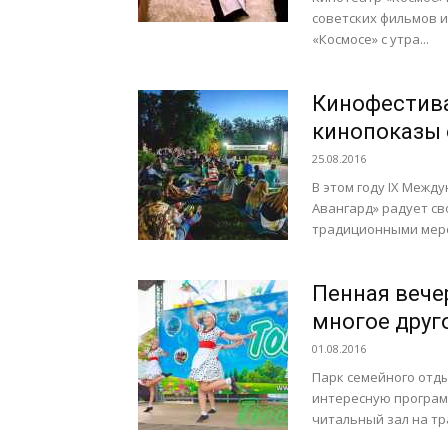
советских фильмов и
«Космосе» с утра...
Кинофестива
кинопоказы o
25.08.2016
В этом году IX Межд
Авангард» радует св
традиционными меро
Пенная вече
многое друго
01.08.2016
Парк семейного отды
интересную программ
читальный зал на тра