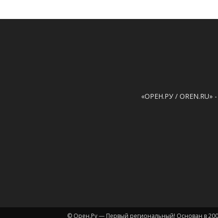
«ОРЕН.РУ / OREN.RU» -
© Орен.Ру — Первый региональный! Основан в 200