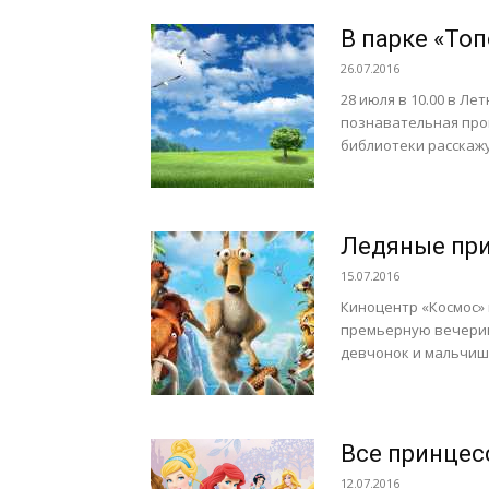
В парке «Топ
26.07.2016
28 июля в 10.00 в Л
познавательная про
библиотеки расскажут
Ледяные при
15.07.2016
Киноцентр «Космос» 
премьерную вечеринк
девчонок и мальчише
Все принцес
12.07.2016