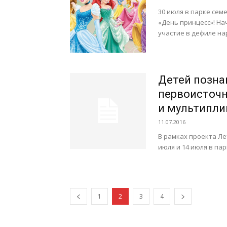
30 июля в парке сем
«День принцесс»! На
участие в дефиле нар
Детей позн
первоисточ
и мультипл
11.07.2016
В рамках проекта Ле
июля и 14 июля в пар
1
2
3
4