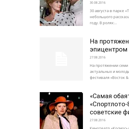
30.08.2016
30 августа в парке 
небольшого рассказа
году. В ролях:...
На протяжен
эпицентром 
27.08.2016
На протяжении семи 
актуальных и молоды
фестиваля «Восток & 
«Самая обая
«Спортлото-
советские ф
27.08.2016
Кинотеатр «Космос»