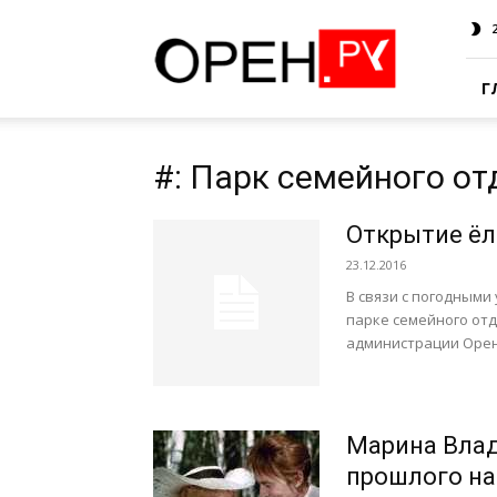
Oren.Ru
Г
#: Парк семейного о
Открытие ёл
23.12.2016
В связи с погодными
парке семейного отд
администрации Оренб
Марина Влад
прошлого на