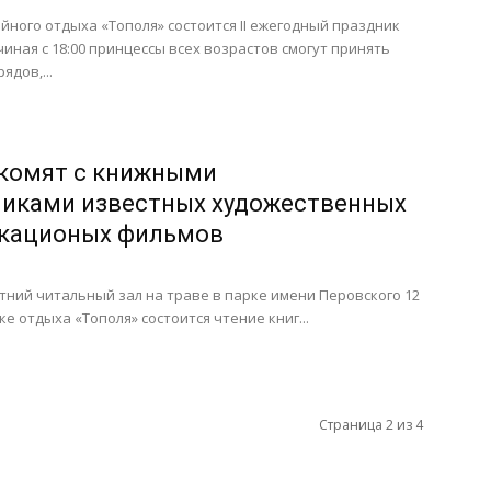
ейного отдыха «Тополя» состоится II ежегодный праздник
чиная с 18:00 принцессы всех возрастов смогут принять
ядов,...
акомят с книжными
никами известных художественных
икационых фильмов
тний читальный зал на траве в парке имени Перовского 12
ке отдыха «Тополя» состоится чтение книг...
Страница 2 из 4