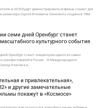
«Тополя» в 20:30 будет демонстрироваться фильм «Сюжет для
» режиссера Сергея Юткевича. Кинолента создана в 1969
ии семи дней Оренбург станет
масштабного культурного события
дней Оренбург станет эпицентром одного из самых
х кинофестивалей в России - IX Международного
Запад. Классика и...
тельная и привлекательная»,
82» и другие замечательные
ильмы покажут в «Космосе»
 предлагает вам окунуться в атмосферу наших любимых