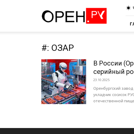
Oren.Ru
Г
#: ОЗАР
В России (О
серийный ро
23.10.2025
Оренбургский завод
укладчик сосисок РУ
отечественной пищев