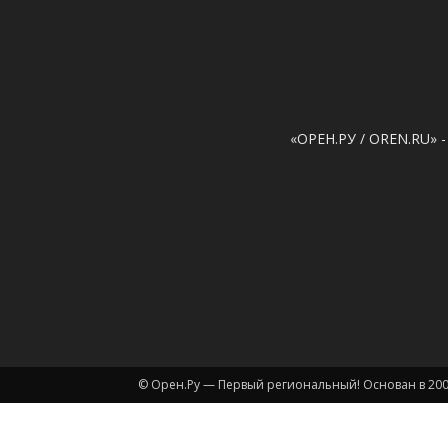
«ОРЕН.РУ / OREN.RU» -
© Орен.Ру — Первый региональный! Основан в 200