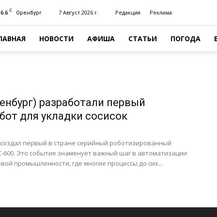
C
16.6
7 Август 2026 г.
Редакция
Реклама
Оренбург
ЛАВНАЯ
НОВОСТИ
АФИША
СТАТЬИ
ПОГОДА
ренбург) разработали первый
бот для укладки сосисок
 создал первый в стране серийный роботизированный
С-600. Это событие знаменует важный шаг в автоматизации
ой промышленности, где многие процессы до сих...