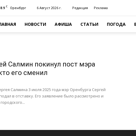
C
18.9
6 Август 2026 г.
Редакция
Реклама
Оренбург
ЛАВНАЯ
НОВОСТИ
АФИША
СТАТЬИ
ПОГОДА
ей Салмин покинул пост мэра
кто его сменил
ргея Салмина 3 июля 2025 года мэр Оренбурга Сергей
одал в отставку. Его заявление было рассмотрено и
городского...