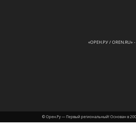
«ОРЕН.РУ / OREN.RU» -
© Орен.Ру — Первый региональный! Основан в 200