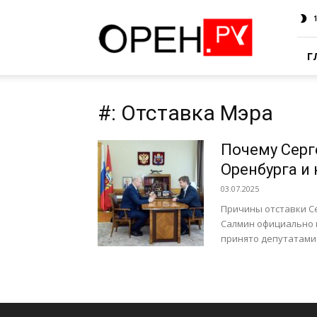
Oren.Ru
Г
#: Отставка Мэра
Почему Серг
Оренбурга и 
03.07.2025
Причины отставки Се
Салмин официально п
принято депутатами 