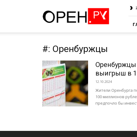
Oren.Ru
Г
#: Оренбуржцы
Оренбуржцы 
выигрыш в 1
12.10.2024
Жители Оренбурга п
100 миллионов рубле
предпочло бы инвес