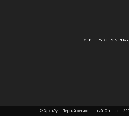
«ОРЕН.РУ / OREN.RU» -
© Орен.Ру — Первый региональный! Основан в 200