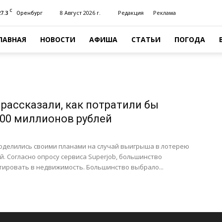
C
27.3
8 Август 2026 г.
Редакция
Реклама
Оренбург
ЛАВНАЯ
НОВОСТИ
АФИША
СТАТЬИ
ПОГОДА
рассказали, как потратили бы
00 миллионов рублей
оделились своими планами на случай выигрыша в лотерею
й. Согласно опросу сервиса Superjob, большинство
тировать в недвижимость. Большинство выбрало...