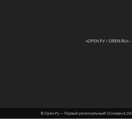
«ОРЕН.РУ / OREN.RU» -
© Орен.Ру — Первый региональный! Основан в 200