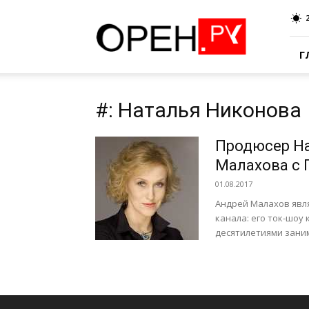
Oren.Ru
Г
#: Наталья Никонова
Продюсер Н
Малахова с 
01.08.2017
Андрей Малахов явл
канала: его ток-шоу
десятилетиями заним