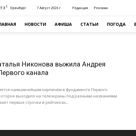
C
27.3
7 Август 2026 г.
Редакция
Реклама
Оренбург
ЛАВНАЯ
НОВОСТИ
АФИША
СТАТЬИ
ПОГОДА
аталья Никонова выжила Андрея
Первого канала
яется наиважнейшим кирпичём в фундаменте Первого
 которое выходило на телеэкраны под разными названиями
ает первые строчки в рейтингах...