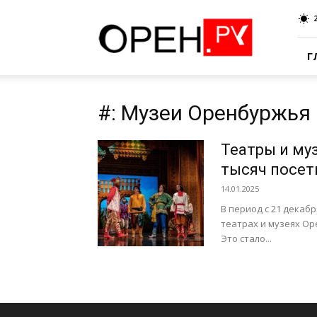
Oren.Ru
Г
#: Музеи Оренбуржья
Театры и му
тысяч посет
14.01.2025
В период с 21 декаб
театрах и музеях Ор
Это стало...