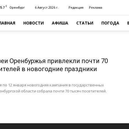
C
25.7
6 Август 2026 г.
Редакция
Реклама
Оренбург
ЛАВНАЯ
НОВОСТИ
АФИША
СТАТЬИ
ПОГОДА
зеи Оренбуржья привлекли почти 70
ителей в новогодние праздники
ря по 12 января новогодняя кампания в государственных
енбургской области собрала почти 70 тысяч посетителей.