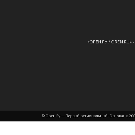
«ОРЕН.РУ / OREN.RU» -
© Орен.Ру — Первый региональный! Основан в 200