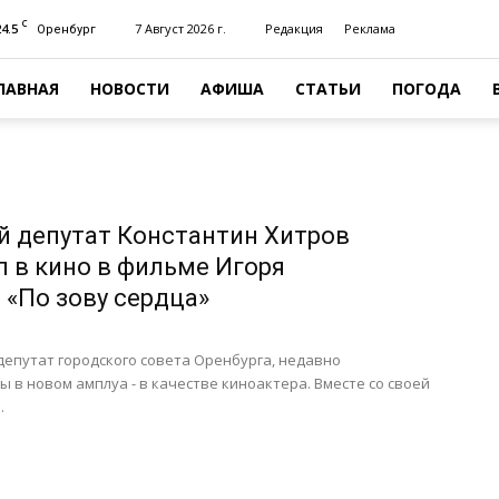
C
24.5
7 Август 2026 г.
Редакция
Реклама
Оренбург
ЛАВНАЯ
НОВОСТИ
АФИША
СТАТЬИ
ПОГОДА
й депутат Константин Хитров
 в кино в фильме Игоря
 «По зову сердца»
депутат городского совета Оренбурга, недавно
ы в новом амплуа - в качестве киноактера. Вместе со своей
.