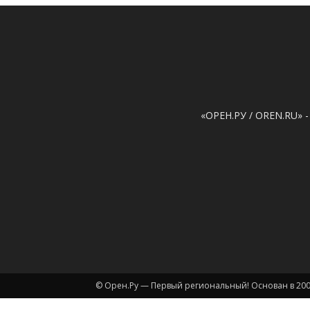
«ОРЕН.РУ / OREN.RU» -
© Орен.Ру — Первый региональный! Основан в 200