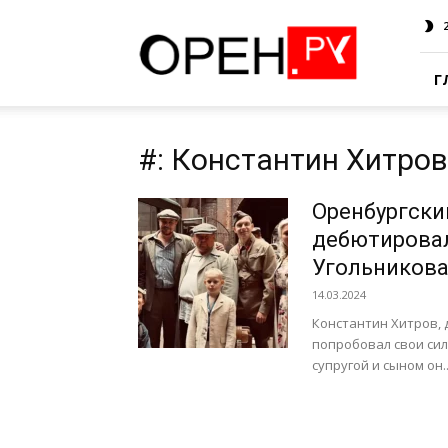
Oren.Ru
Г
#: Константин Хитров
Оренбургски
дебютировал
Угольникова
14.03.2024
Константин Хитров, 
попробовал свои сил
супругой и сыном он..