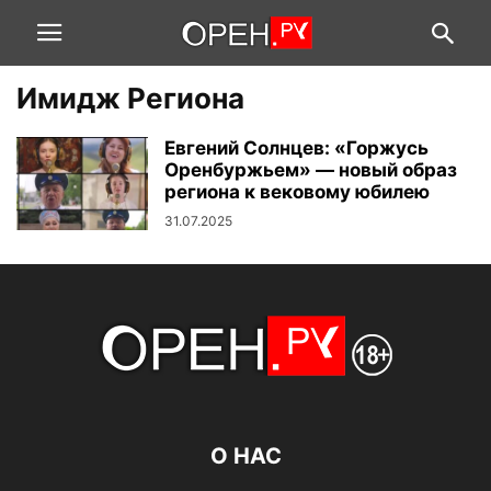
Имидж Региона
Евгений Солнцев: «Горжусь
Оренбуржьем» — новый образ
региона к вековому юбилею
31.07.2025
О НАС