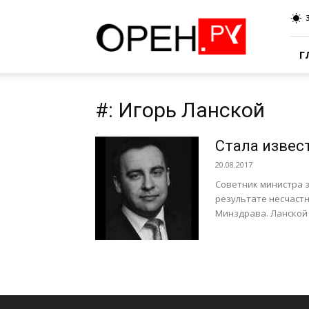
Oren.Ru
Г
#: Игорь Ланской
Стала извес
20.08.2017
Советник министра з
результате несчастн
Минздрава. Ланской п