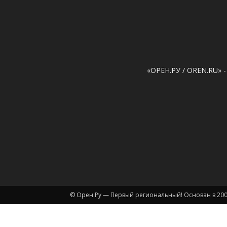
«ОРЕН.РУ / OREN.RU» -
© Орен.Ру — Первый региональный! Основан в 200