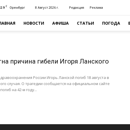
C
32.9
8 Август 2026 г.
Редакция
Реклама
Оренбург
ЛАВНАЯ
НОВОСТИ
АФИША
СТАТЬИ
ПОГОДА
тна причина гибели Игоря Ланского
дравоохранения России Игорь Ланской погиб 18 августа в
ого случая. О трагедии сообщается на официальном сайте
огиб на 42-м году...