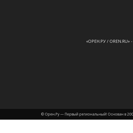
«ОРЕН.РУ / OREN.RU» -
© Орен.Ру — Первый региональный! Основан в 200