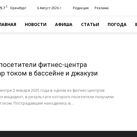
C
25.7
6 Август 2026 г.
Редакция
Реклама
Оренбург
ЛАВНАЯ
НОВОСТИ
АФИША
СТАТЬИ
ПОГОДА
 посетители фитнес-центра
ар током в бассейне и джакузи
ентре 2 января 2025 года в одном из фитнес-центров
 инцидент, в результате которого посетители получили
током. Пострадавшие находились в...