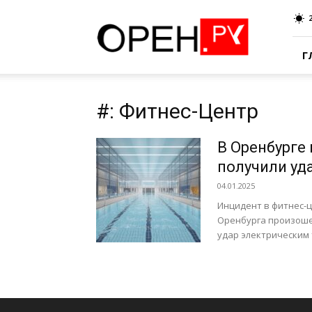
Oren.Ru
Г
#: Фитнес-Центр
В Оренбурге
получили уд
04.01.2025
Инцидент в фитнес-ц
Оренбурга произошел
удар электрическим 