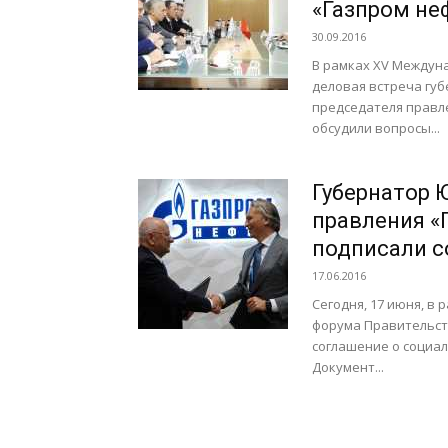
«Газпром не
30.09.2016
В рамках XV Междун
деловая встреча губ
председателя правл
обсудили вопросы...
Губернатор 
правления «
подписали с
17.06.2016
Сегодня, 17 июня, в
форума Правительст
соглашение о социал
Документ...