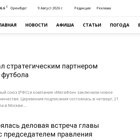
C
36.6
9 Август 2026 г.
Редакция
Реклама
Оренбург
ЛАВНАЯ
НОВОСТИ
АФИША
СТАТЬИ
ПОГОДА
л стратегическим партнером
 футбола
ный союз (РФС) и компания «МегаФон» заключили новое
ничестве. Церемония подписания состоялась в четверг, 21
а в Москве....
оялась деловая встреча главы
с председателем правления