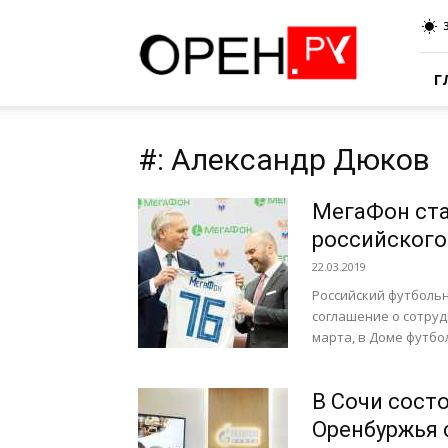
Oren.Ru
Г
#: Александр Дюков
МегаФон ста
российского
22.03.2019
Российский футболь
соглашение о сотруд
марта, в Доме футбол
В Сочи сост
Оренбуржья 