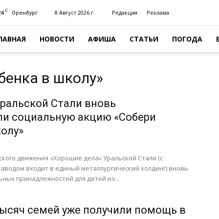
C
24
8 Август 2026 г.
Редакция
Реклама
Оренбург
ЛАВНАЯ
НОВОСТИ
АФИША
СТАТЬИ
ПОГОДА
бенка в школу»
ральской Стали вновь
и социальную акцию «Собери
колу»
кого движения «Хорошие дела» Уральской Стали (с
аводом входит в единый металлургический холдинг) вновь
ных принадлежностей для детей из...
тысяч семей уже получили помощь в