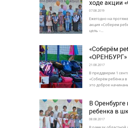
ходе акции «
07.08.2019
Ежегодно на протяже
акция «Соберем ребе
цель –...
«Соберём ре
«ОРЕНБУРГ»
21.08.2017
В преддверии 1 сен
«Соберём ребёнка в 
это доброе начинани
В Оренбурге
ребенка в ш
08.08.2017
В рамках областной 