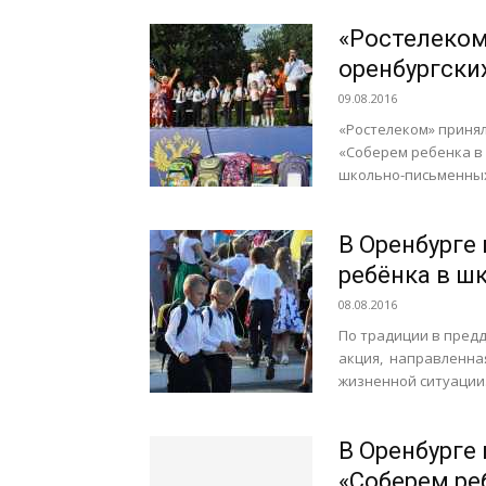
«Ростелеком
оренбургски
09.08.2016
«Ростелеком» принял
«Соберем ребенка в 
школьно-письменных 
В Оренбурге 
ребёнка в ш
08.08.2016
По традиции в предд
акция, направленная
жизненной ситуации. 
В Оренбурге
«Соберем ре