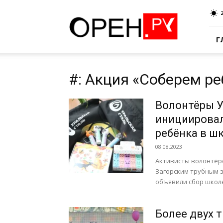
Oren.Ru
Г
#: Акция «Соберем ре
Волонтёры У
инициировал
ребёнка в ш
08.08.2023
Активисты волонтёрс
Загорским трубным з
объявили сбор школь
Более двух 