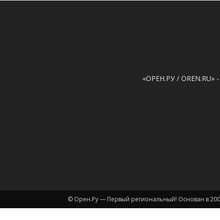
«ОРЕН.РУ / OREN.RU» -
© Орен.Ру — Первый региональный! Основан в 200