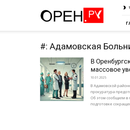
Oren.Ru
Г
#: Адамовская Больн
В Оренбургс
массовое ув
10.01.2025
В Адамовской районн
прокуратура предот
Об этом сообщили в 
подготовке сокращен