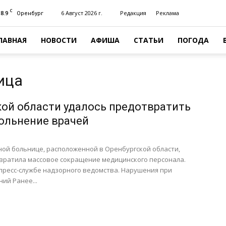
C
18.9
6 Август 2026 г.
Редакция
Реклама
Оренбург
ЛАВНАЯ
НОВОСТИ
АФИША
СТАТЬИ
ПОГОДА
ица
кой области удалось предотвратить
ольнение врачей
ой больнице, расположенной в Оренбургской области,
вратила массовое сокращение медицинского персонала.
пресс-службе надзорного ведомства. Нарушения при
ий Ранее...