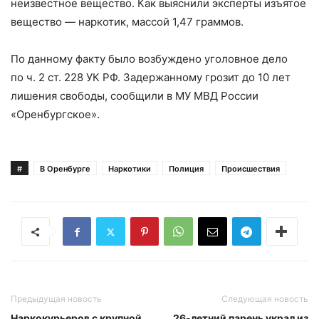
неизвестное вещество. Как выяснили эксперты изъятое
вещество — наркотик, массой 1,47 граммов.
По данному факту было возбуждено уголовное дело
по ч. 2 ст. 228 УК РФ. Задержанному грозит до 10 лет
лишения свободы, сообщили в МУ МВД России
«Оренбургское».
#
В Оренбурге
Наркотики
Полиция
Происшествия
Предыдущая новость
Следующая новость
Наркокурьеров с крупной
26-летний парень украл из