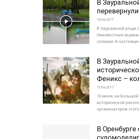
В Заурально
перевернули
14.06.2017
В Зауральной роще 
Неизвестные вырвал
сломали. В настояще
В Заурально
историческо
Феникс – ко
13.06.2017
10 июня, на Большой
исторической реконс
организаторов этого
В Оренбурге
судомодели