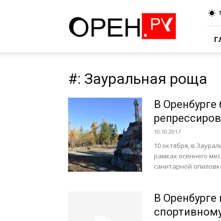
Oren.Ru
Г
#: Зауральная роща
В Оренбурге
репрессиро
10.10.2017
10 октября, в Заура
рамках осеннего ме
санитарной опиловке
В Оренбурге 
спортивному