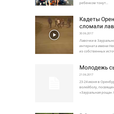
ребенком тонут...
Кадеты Орен
сломали лав
30.06.2017
Лавочки в Зауральн
интерната имени Неп
из собственных исто
Молодежь сы
21.06.2017
23-24 июня в Оренбу
волейболу, посвяще
«Зауральная роща». Н