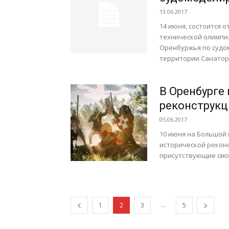
13.06.2017
14 июня, состоится 
технической олимпи
Оренбуржья по судо
территории Санатори
В Оренбурге
реконструкц
05.06.2017
10 июня на Большой
исторической реконс
присутствующие смог
...
1
2
3
5