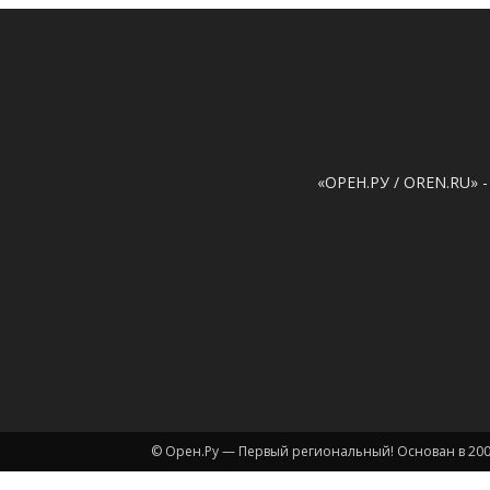
«ОРЕН.РУ / OREN.RU» -
© Орен.Ру — Первый региональный! Основан в 200