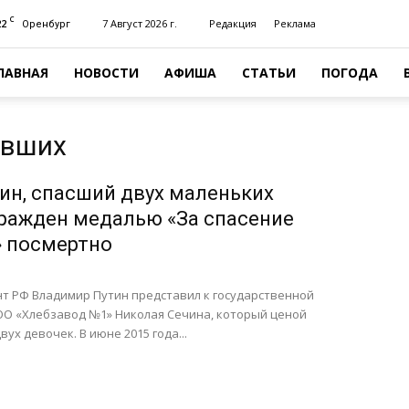
C
22
7 Август 2026 г.
Редакция
Реклама
Оренбург
ЛАВНАЯ
НОВОСТИ
АФИША
СТАТЬИ
ПОГОДА
авших
ин, спасший двух маленьких
гражден медалью «За спасение
 посмертно
нт РФ Владимир Путин представил к государственной
ОО «Хлебзавод №1» Николая Сечина, который ценой
ух девочек. В июне 2015 года...