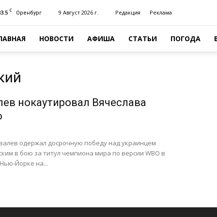
C
33.5
9 Август 2026 г.
Редакция
Реклама
Оренбург
ЛАВНАЯ
НОВОСТИ
АФИША
СТАТЬИ
ПОГОДА
кий
лев нокаутировал Вячеслава
о
овалев одержал досрочную победу над украинцем
ким в бою за титул чемпиона мира по версии WBO в
Нью-Йорке на...