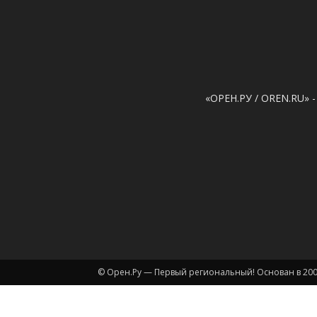
«ОРЕН.РУ / OREN.RU» -
© Орен.Ру — Первый региональный! Основан в 200