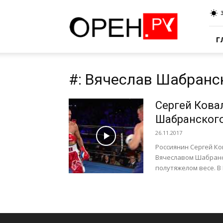
Oren.Ru
Г
#: Вячеслав Шабранс
Сергей Кова
Шабранског
26.11.2017
Россиянин Сергей К
Вячеславом Шабранс
полутяжелом весе. В 