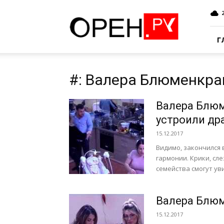
Oren.Ru
Г
#: Валера Блюменкра
Валера Блюм
устроили др
15.12.2017
Видимо, закончился
гармонии. Крики, сл
семейства смогут уви
Валера Блюм
15.12.2017