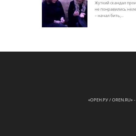
Жуткий скандал про
не понравились неле
– начал бить,...
«ОРЕН.РУ / OREN.RU» -