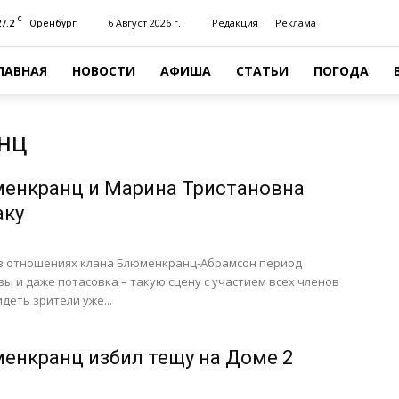
C
27.2
6 Август 2026 г.
Редакция
Реклама
Оренбург
ЛАВНАЯ
НОВОСТИ
АФИША
СТАТЬИ
ПОГОДА
нц
енкранц и Марина Тристановна
аку
 в отношениях клана Блюменкранц-Абрамсон период
езы и даже потасовка – такую сцену с участием всех членов
деть зрители уже...
енкранц избил тещу на Доме 2