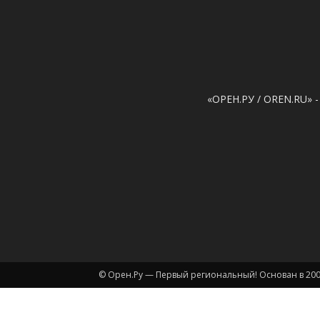
«ОРЕН.РУ / OREN.RU» -
© Орен.Ру — Первый региональный! Основан в 200