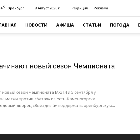
C
24
8 Август 2026 г.
Редакция
Реклама
Оренбург
ЛАВНАЯ
НОВОСТИ
АФИША
СТАТЬИ
ПОГОДА
ачинают новый сезон Чемпионата
новый сезон Чемпионата МХЛ.4 и 5 сентября у
ы матчи против «Алтая» из Усть-Каменогорска.
Ледовый дворец «Звёздный» поддержать оренбургскую...