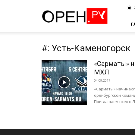
Oren.Ru
Г
#: Усть-Каменогорск
«Сарматы» н
МХЛ
04.09.2017
«Сарматы» начинают 
оренбургской команд
Приглашаем всех в 