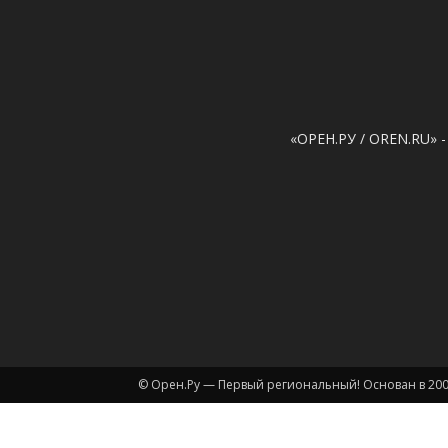
«ОРЕН.РУ / OREN.RU» -
© Орен.Ру — Первый региональный! Основан в 200