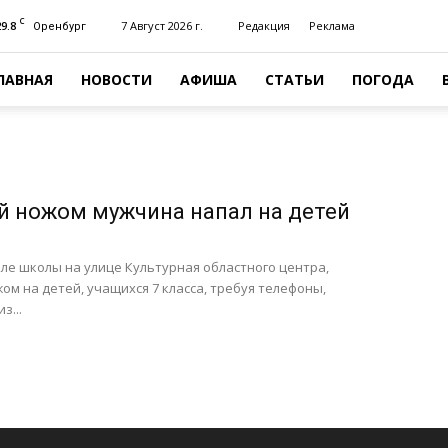
C
29.8
7 Август 2026 г.
Редакция
Реклама
Оренбург
ЛАВНАЯ
НОВОСТИ
АФИША
СТАТЬИ
ПОГОДА
 ножом мужчина напал на детей
зле школы на улице Культурная областного центра,
ом на детей, учащихся 7 класса, требуя телефоны,
з...