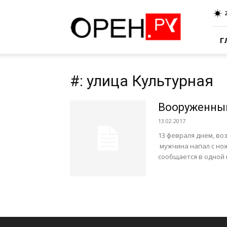
Oren.Ru
Г
#: улица Культурная
Вооруженный
13.02.2017
13 февраля днем, во
мужчина напал с нож
сообщается в одной и