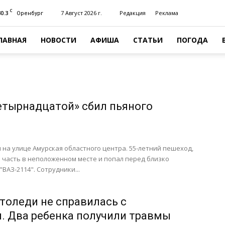
C
30.3
7 Август 2026 г.
Редакция
Реклама
Оренбург
ЛАВНАЯ
НОВОСТИ
АФИША
СТАТЬИ
ПОГОДА
етырнадцатой» сбил пьяного
 на улице Амурская областного центра. 55-летний пешеход,
 часть в неположенном месте и попал перед близко
ВАЗ-2114". Сотрудники...
втоледи не справилась с
. Два ребенка получили травмы