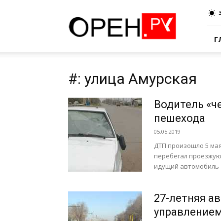
Oren.Ru
Г
#: улица Амурская
Водитель «ч
пешехода
05.05.2019
ДТП произошло 5 мая
перебегал проезжую
идущий автомобиль "
27-летняя а
управлением