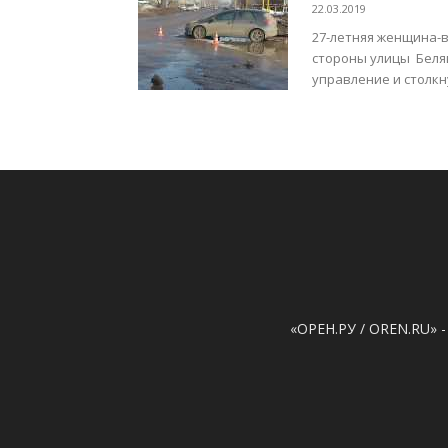
22.03.2019
27-летняя женщина-в
стороны улицы Беляв
управление и столкну
«ОРЕН.РУ / OREN.RU» -