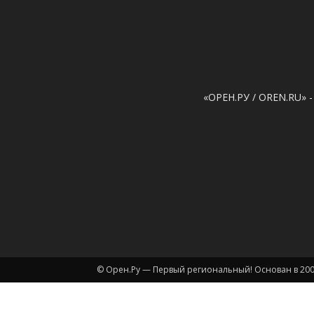
«ОРЕН.РУ / OREN.RU» -
© Орен.Ру — Первый региональный! Основан в 200