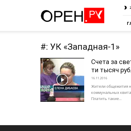
Oren.Ru
Г
#: УК «Западная-1»
Счета за све
ти тысяч ру
16.11.2016
Жители общежития н
коммунальных квитанц
Платить такие...