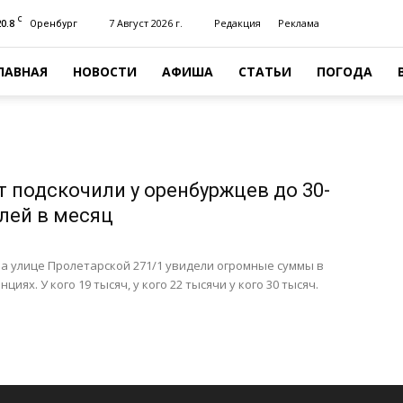
C
20.8
7 Август 2026 г.
Редакция
Реклама
Оренбург
ЛАВНАЯ
НОВОСТИ
АФИША
СТАТЬИ
ПОГОДА
т подскочили у оренбуржцев до 30-
блей в месяц
а улице Пролетарской 271/1 увидели огромные суммы в
иях. У кого 19 тысяч, у кого 22 тысячи у кого 30 тысяч.