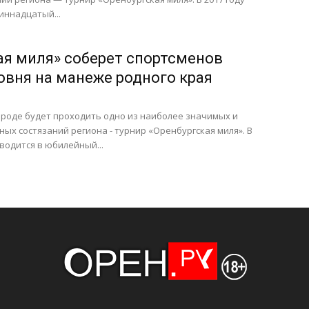
иннадцатый...
ая миля» соберет спортсменов
овня на манеже родного края
ороде будет проходить одно из наиболее значимых и
ых состязаний региона - турнир «Оренбургская миля». В
оводится в юбилейный...