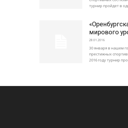
турнир пройдет в од
«Оренбургск
мирового ур
28.01.2016
30 января в нашем г
престижных спортивн
2016 году турнир пр