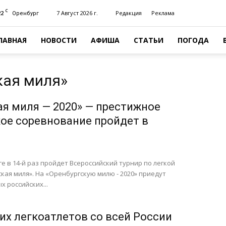
C
22
7 Август 2026 г.
Редакция
Реклама
Оренбург
ЛАВНАЯ
НОВОСТИ
АФИША
СТАТЬИ
ПОГОДА
кая миля»
ая миля — 2020» — престижное
ое соревнование пройдет в
ге в 14-й раз пройдет Всероссийский турнир по легкой
кая миля». На «Оренбургскую милю - 2020» приедут
 российских...
их легкоатлетов со всей России