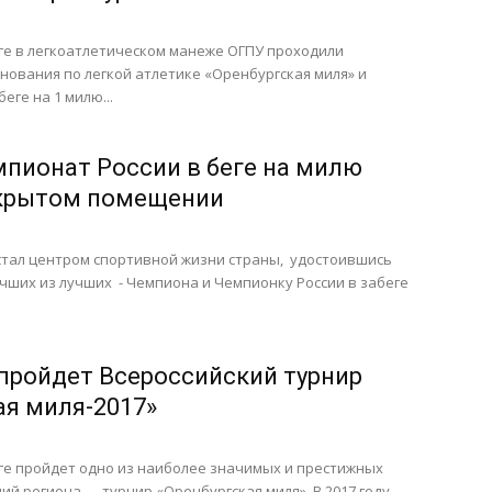
ге в легкоатлетическом манеже ОГПУ проходили
нования по легкой атлетике «Оренбургская миля» и
еге на 1 милю...
пионат России в беге на милю
акрытом помещении
стал центром спортивной жизни страны, удостоившись
чших из лучших - Чемпиона и Чемпионку России в забеге
 пройдет Всероссийский турнир
ая миля-2017»
ге пройдет одно из наиболее значимых и престижных
ий региона — турнир «Оренбургская миля». В 2017 году