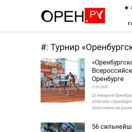
Oren.Ru
Г
#: Турнир «Оренбургс
«Оренбургск
Всероссийск
Оренбурге
21.01.2020
25 января в Оренбур
атлетике «Оренбургс
спортсмены из разных
56 сильнейш