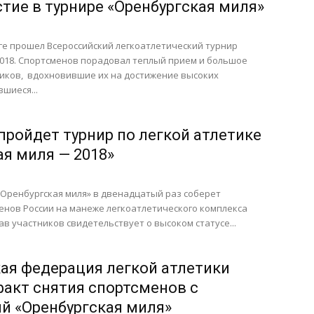
стие в турнире «Оренбургская миля»
ге прошел Всероссийский легкоатлетический турнир
2018. Спортсменов порадовал теплый прием и большое
иков, вдохновившие их на достижение высоких
шиеся...
пройдет турнир по легкой атлетике
ая миля — 2018»
 «Оренбургская миля» в двенадцатый раз соберет
енов России на манеже легкоатлетического комплекса
ав участников свидетельствует о высоком статусе...
ая федерация легкой атлетики
факт снятия спортсменов с
й «Оренбургская миля»