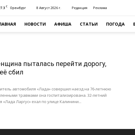
C
27.3
8 Август 2026 г.
Редакция
Реклама
Оренбург
ЛАВНАЯ
НОВОСТИ
АФИША
СТАТЬИ
ПОГОДА
енщина пыталась перейти дорогу,
её сбил
дитель автомобиля «Лада» совершил наезд на 76-летнюю
сленными травмами она госпитализирована. 32-летний
 «Лада Ларгус» ехал по улице Калинини...