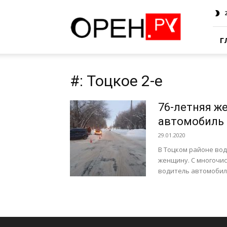
Oren.Ru
Г
#: Тоцкое 2-е
76-летняя ж
автомобиль 
29.01.2020
В Тоцком районе во
женщину. С многочи
водитель автомобиля