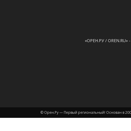
«ОРЕН.РУ / OREN.RU» -
© Орен.Ру — Первый региональный! Основан в 200