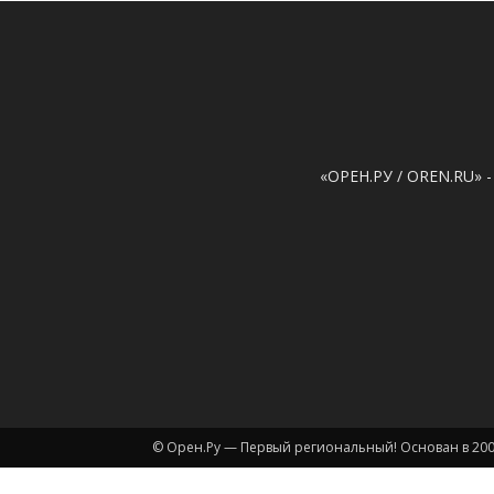
«ОРЕН.РУ / OREN.RU» -
© Орен.Ру — Первый региональный! Основан в 200