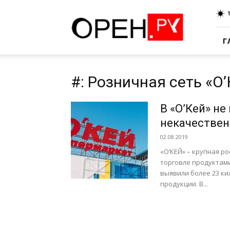
Oren.Ru
Г
#: Розничная сеть «О
В «О’Кей» не
некачестве
02.08.2019
«О’КЕЙ» – крупная р
торговле продуктам
выявили более 23 к
продукции. В...