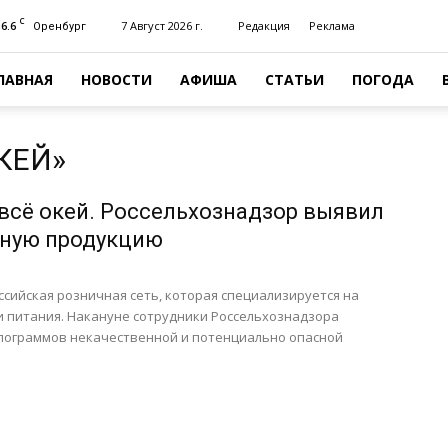
C
16.6
7 Август 2026 г.
Редакция
Реклама
Оренбург
ЛАВНАЯ
НОВОСТИ
АФИША
СТАТЬИ
ПОГОДА
’КЕЙ»
 всё окей. Россельхознадзор выявил
нную продукцию
оссийская розничная сеть, которая специализируется на
и питания. Накануне сотрудники Россельхознадзора
илограммов некачественной и потенциально опасной