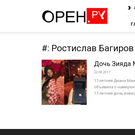
Oren.Ru
Г
#: Ростислав Багиров
Дочь Зияда 
22.08.2017
17-летняя Диана Ман
объявила о намерени
17-летняя дочь изве