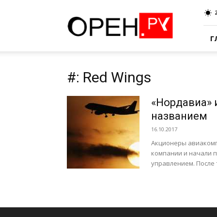
Oren.Ru
Г
#: Red Wings
«Нордавиа» 
названием
16.10.2017
Акционеры авиакомп
компании и начали п
управлением. После 