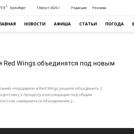
C
27.3
7 Август 2026 г.
Редакция
Реклама
Оренбург
ЛАВНАЯ
НОВОСТИ
АФИША
СТАТЬИ
ПОГОДА
и Red Wings объединятся под новым
аний «Нордавиа» и Red Wings решили объединить 2
одготовку к процессу консолидации под общим
того как завершиться объединение у...