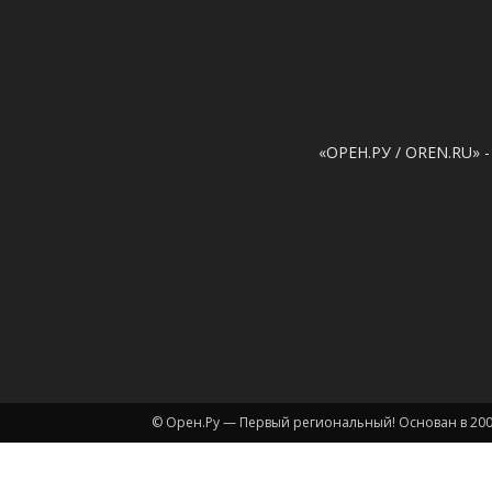
«ОРЕН.РУ / OREN.RU» -
© Орен.Ру — Первый региональный! Основан в 200