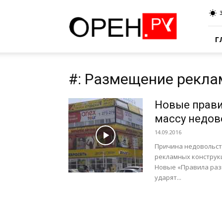
Oren.Ru
Г
#: Размещение рекл
Новые прав
массу недов
14.09.2016
Причина недовольст
рекламных конструкц
Новые «Правила раз
ударят...