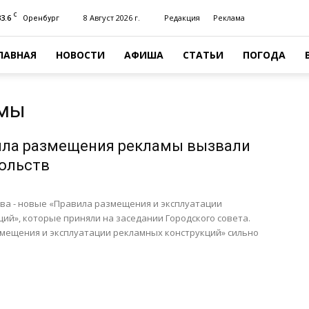
C
33.6
8 Август 2026 г.
Редакция
Реклама
Оренбург
ЛАВНАЯ
НОВОСТИ
АФИША
СТАТЬИ
ПОГОДА
амы
ила размещения рекламы вызвали
ольств
ва - новые «Правила размещения и эксплуатации
ий», которые приняли на заседании Городского совета.
мещения и эксплуатации рекламных конструкций» сильно