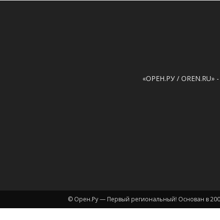
«ОРЕН.РУ / OREN.RU» -
© Орен.Ру — Первый региональный! Основан в 200