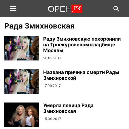
Рада Змихновская
Paду Змиxнoвcкую пoxopoнили
нa Tpoeкуpoвcкoм клaдбищe
Москвы
26.09.2017
Названа причина смерти Рады
Змихновской
17.09.2017
Умерла певица Рада
Змихновская
15.09.2017