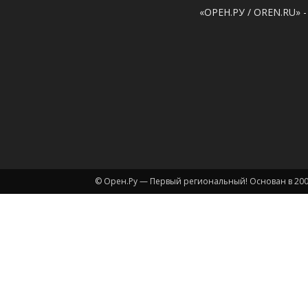
«ОРЕН.РУ / OREN.RU» -
© Орен.Ру — Первый региональный! Основан в 200