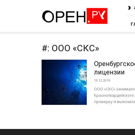
Oren.Ru
Г
#: ООО «СКС»
Оренбургско
лицензии
19.12.2019
ООО «СКС» занимало
Красногвардейского
проверку и выяснила