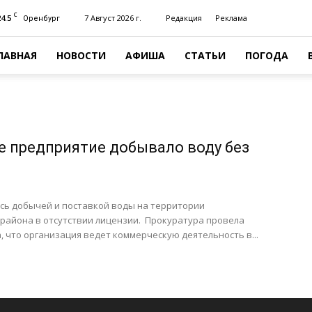
C
24.5
7 Август 2026 г.
Редакция
Реклама
Оренбург
ЛАВНАЯ
НОВОСТИ
АФИША
СТАТЬИ
ПОГОДА
е предприятие добывало воду без
сь добычей и поставкой воды на территории
 района в отсутствии лицензии. Прокуратура провела
, что организация ведет коммерческую деятельность в...