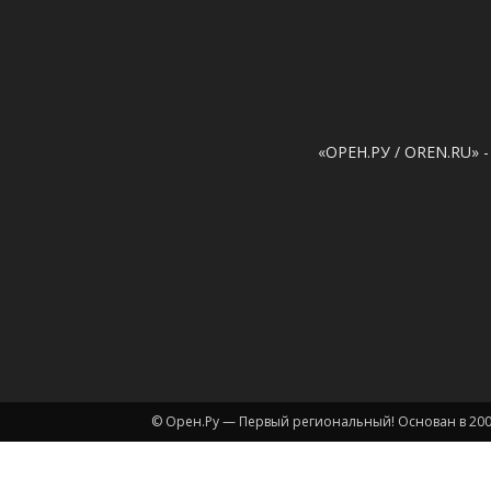
«ОРЕН.РУ / OREN.RU» -
© Орен.Ру — Первый региональный! Основан в 200