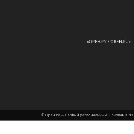
«ОРЕН.РУ / OREN.RU» -
© Орен.Ру — Первый региональный! Основан в 200