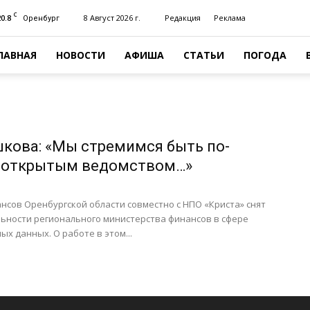
C
20.8
8 Август 2026 г.
Редакция
Реклама
Оренбург
ЛАВНАЯ
НОВОСТИ
АФИША
СТАТЬИ
ПОГОДА
кова: «Мы стремимся быть по-
 открытым ведомством…»
сов Оренбургской области совместно с НПО «Криста» снят
льности регионального министерства финансов в сфере
х данных. О работе в этом...