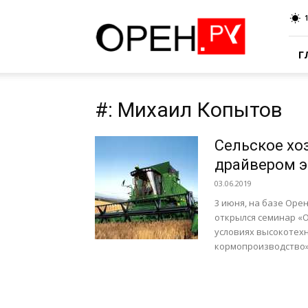
Oren.Ru
Г
#: Михаил Копытов
Сельское хо
драйвером э
03.06.2019
3 июня, на базе Оре
открылся семинар «
условиях высокотех
кормопроизводство».