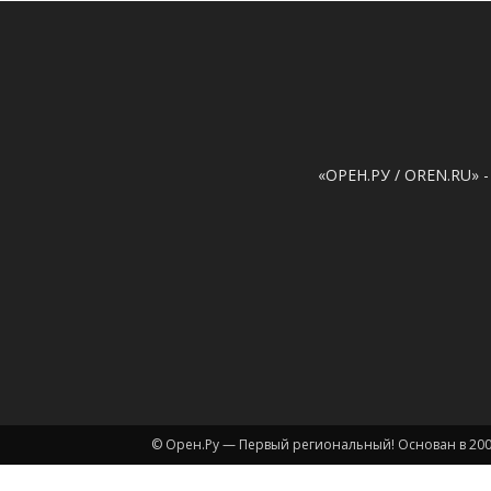
«ОРЕН.РУ / OREN.RU» -
© Орен.Ру — Первый региональный! Основан в 200