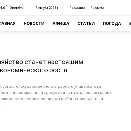
C
16.6
7 Август 2026 г.
Редакция
Реклама
Оренбург
ЛАВНАЯ
НОВОСТИ
АФИША
СТАТЬИ
ПОГОДА
зяйство станет настоящим
кономического роста
нбургского государственного аграрного университета
Обеспечение молочной продуктивности и здоровья коров в
нологического животноводства» и «Растениеводство и
...