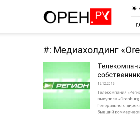
Oren.Ru
Г
#: Медиахолдинг «Ore
Телекомпани
собственни
15.12.2016
Телекомпания «Регио
выкупила «Orenburg 
Генерального дирек
бывший коммерчески