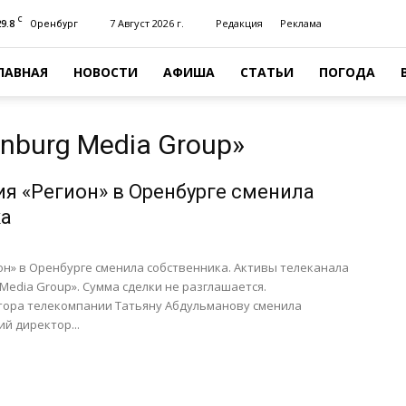
C
29.8
7 Август 2026 г.
Редакция
Реклама
Оренбург
ЛАВНАЯ
НОВОСТИ
АФИША
СТАТЬИ
ПОГОДА
nburg Media Group»
я «Регион» в Оренбурге сменила
ка
н» в Оренбурге сменила собственника. Активы телеканала
Media Group». Сумма сделки не разглашается.
тора телекомпании Татьяну Абдульманову сменила
й директор...