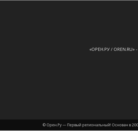
«ОРЕН.РУ / OREN.RU» -
© Орен.Ру — Первый региональный! Основан в 200