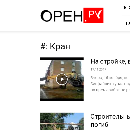
Oren.Ru
Г
#: Кран
На стройке,
17.11.2017
Вчера, 16 ноября, в
Биофабрика упал по
во время работ не ра
Строительны
погиб