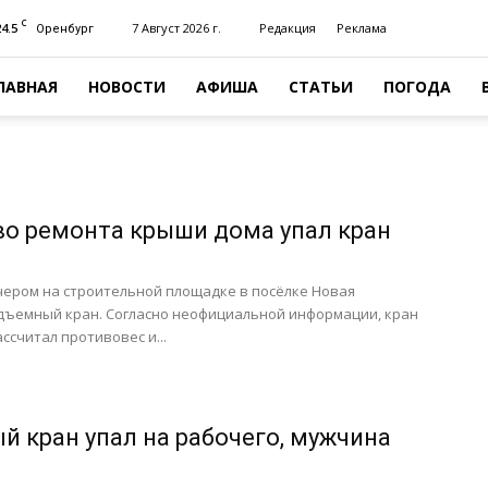
C
24.5
7 Август 2026 г.
Редакция
Реклама
Оренбург
ЛАВНАЯ
НОВОСТИ
АФИША
СТАТЬИ
ПОГОДА
 во ремонта крыши дома упал кран
ечером на строительной площадке в посёлке Новая
дъемный кран. Согласно неофициальной информации, кран
ссчитал противовес и...
й кран упал на рабочего, мужчина